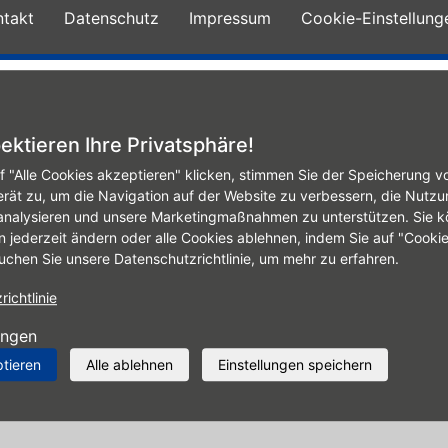
ntakt
Datenschutz
Impressum
Cookie-Einstellung
gurator
Galerie
Reifen
Angebote
Leist
ektieren Ihre Privatsphäre!
f "Alle Cookies akzeptieren" klicken, stimmen Sie der Speicherung v
erät zu, um die Navigation auf der Website zu verbessern, die Nutzu
analysieren und unsere Marketingmaßnahmen zu unterstützen. Sie k
n jederzeit ändern oder alle Cookies ablehnen, indem Sie auf "Cooki
uchen Sie unsere Datenschutzrichtlinie, um mehr zu erfahren.
ichtlinie
buchen
ungen
ptieren
Alle ablehnen
Einstellungen speichern