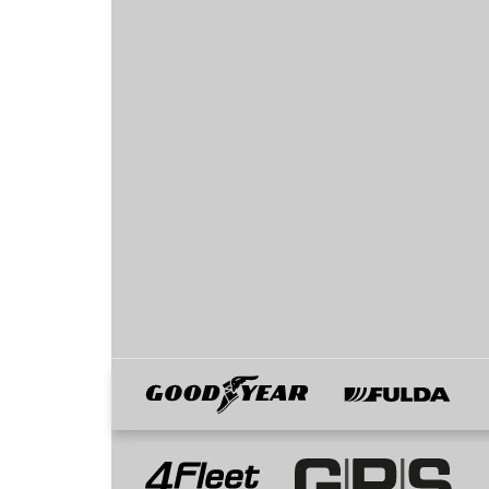
Goodyear
Fulda