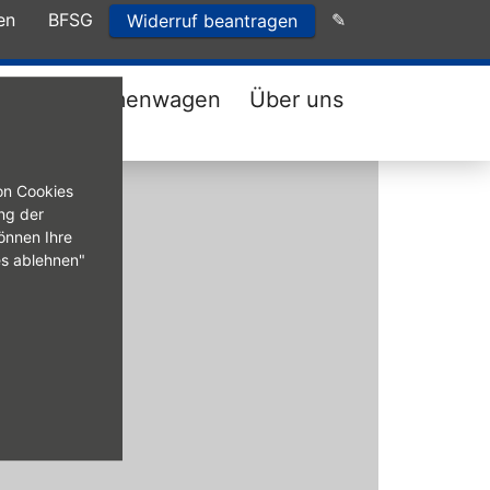
en
BFSG
✎
Widerruf beantragen
ungen
Firmenwagen
Über uns
on Cookies
ng der
önnen Ihre
es ablehnen"