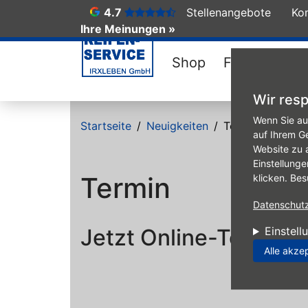
4.7
Stellenangebote
Ko
Ihre Meinungen »
Shop
Felgen-Konfi
Wir resp
Direkt zum Inhalt
Wenn Sie au
Startseite
Neuigkeiten
Termin
auf Ihrem G
Website zu 
Einstellunge
Termin
klicken. Bes
Datenschutzr
Jetzt Online-Termin 
Einstell
Alle akze